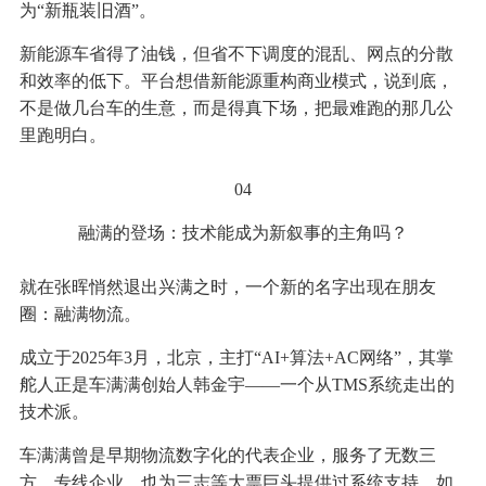
为“新瓶装旧酒”。
新能源车省得了油钱，但省不下调度的混乱、网点的分散
和效率的低下。平台想借新能源重构商业模式，说到底，
不是做几台车的生意，而是得真下场，把最难跑的那几公
里跑明白。
04
融满的登场：技术能成为新叙事的主角吗？
就在张晖悄然退出兴满之时，一个新的名字出现在朋友
圈：融满物流。
成立于2025年3月，北京，主打“AI+算法+AC网络”，其掌
舵人正是车满满创始人韩金宇——一个从TMS系统走出的
技术派。
车满满曾是早期物流数字化的代表企业，服务了无数三
方、专线企业，也为三志等大票巨头提供过系统支持。如