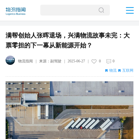
满帮创始人张晖退场，兴满物流故事未完：大
票零担的下一幕从新能源开始？
物流指闻
| 来源：
副驾驶
|
2025-06-27
|
0
0
物流
互联网