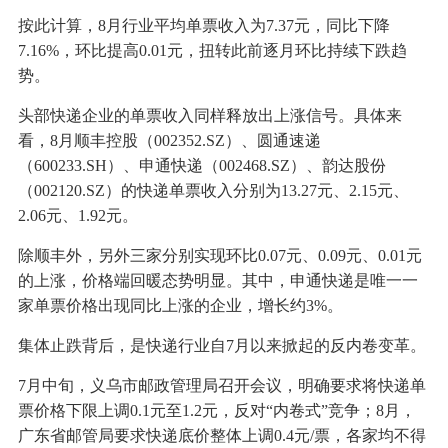
按此计算，8月行业平均单票收入为7.37元，同比下降
7.16%，环比提高0.01元，扭转此前逐月环比持续下跌趋
势。
头部快递企业的单票收入同样释放出上涨信号。具体来
看，8月顺丰控股（002352.SZ）、圆通速递
（600233.SH）、申通快递（002468.SZ）、韵达股份
（002120.SZ）的快递单票收入分别为13.27元、2.15元、
2.06元、1.92元。
除顺丰外，另外三家分别实现环比0.07元、0.09元、0.01元
的上涨，价格端回暖态势明显。其中，申通快递是唯一一
家单票价格出现同比上涨的企业，增长约3%。
集体止跌背后，是快递行业自7月以来掀起的反内卷变革。
7月中旬，义乌市邮政管理局召开会议，明确要求将快递单
票价格下限上调0.1元至1.2元，反对“内卷式”竞争；8月，
广东省邮管局要求快递底价整体上调0.4元/票，各家均不得