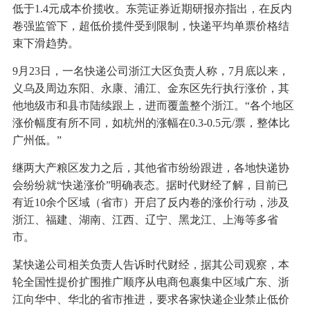
低于1.4元成本价揽收。东莞证券近期研报亦指出，在反内
卷强监管下，超低价揽件受到限制，快递平均单票价格结
束下滑趋势。
9月23日，一名快递公司浙江大区负责人称，7月底以来，
义乌及周边东阳、永康、浦江、金东区先行执行涨价，其
他地级市和县市陆续跟上，进而覆盖整个浙江。“各个地区
涨价幅度有所不同，如杭州的涨幅在0.3-0.5元/票，整体比
广州低。”
继两大产粮区发力之后，其他省市纷纷跟进，各地快递协
会纷纷就“快递涨价”明确表态。据时代财经了解，目前已
有近10余个区域（省市）开启了反内卷的涨价行动，涉及
浙江、福建、湖南、江西、辽宁、黑龙江、上海等多省
市。
某快递公司相关负责人告诉时代财经，据其公司观察，本
轮全国性提价扩围推广顺序从电商包裹集中区域广东、浙
江向华中、华北的省市推进，要求各家快递企业禁止低价