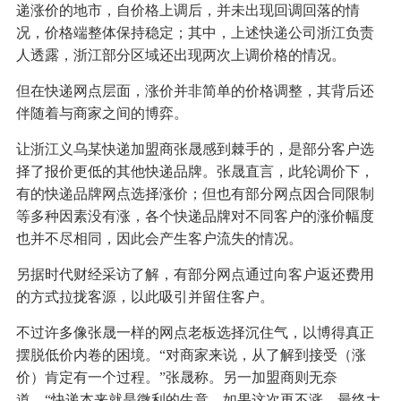
递涨价的地市，自价格上调后，并未出现回调回落的情
况，价格端整体保持稳定；其中，上述快递公司浙江负责
人透露，浙江部分区域还出现两次上调价格的情况。
但在快递网点层面，涨价并非简单的价格调整，其背后还
伴随着与商家之间的博弈。
让浙江义乌某快递加盟商张晟感到棘手的，是部分客户选
择了报价更低的其他快递品牌。张晟直言，此轮调价下，
有的快递品牌网点选择涨价；但也有部分网点因合同限制
等多种因素没有涨，各个快递品牌对不同客户的涨价幅度
也并不尽相同，因此会产生客户流失的情况。
另据时代财经采访了解，有部分网点通过向客户返还费用
的方式拉拢客源，以此吸引并留住客户。
不过许多像张晟一样的网点老板选择沉住气，以博得真正
摆脱低价内卷的困境。“对商家来说，从了解到接受（涨
价）肯定有一个过程。”张晟称。另一加盟商则无奈
道，“快递本来就是微利的生意，如果这次再不涨，最终大