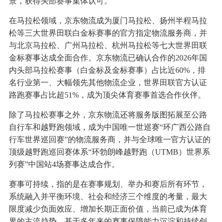
景，获得头部赛事集体认可。
在马拉松领域，京东物流成为厦门马拉松、扬州半程马拉
松等三大世界田联白金标赛事的官方指定物流服务商，并
与北京马拉松、广州马拉松、杭州马拉松等七大世界田联
金标赛事达成全面合作。京东物流已确认合作的2026年国
内头部马拉松赛事（白金标及金标赛事）占比近60%，排
名行业第一、大幅领先其他物流企业，世界田联官方认证
路跑赛事占比超51%，成为顶尖体育赛事首选合作伙伴。
除了马拉松赛事之外，京东物流还将服务版图拓展至公路
自行车和越野跑领域，成为中国唯一世巡赛“环广西公路自
行车世界巡回赛”的物流服务商，并与全球唯一官方认证的
顶级越野跑巡回赛体系“环勃朗峰越野跑（UTMB）世界系
列赛”中国站4场赛事达成合作。
赛事可持续，指的是在赛事规划、举办和赛后所有环节，
系统融入并平衡环境、社会和经济三个维度的考量，最大
限度减少负面效应、增加长期正面价值，当前已成为体育
界的主流趋势。基于多年来的赛事保障能力沉淀和持续创