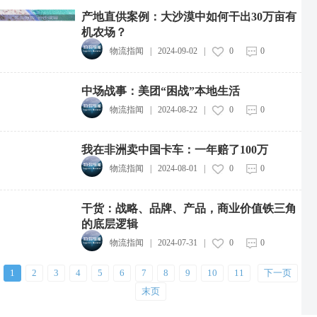
产地直供案例：大沙漠中如何干出30万亩有
抖音电商升级商家体验分规范，新增明日达等加分项
机农场？
2026-08-06
物流指闻
|
2024-09-02
|
0
0
商家拒参与营销遭篡改配送范围，外卖服务商被处五万罚款
2026-08-06
中场战事：美团“困战”本地生活
物流指闻
|
2024-08-22
|
0
0
多点数智与新石器达成战略合作
2026-08-06
我在非洲卖中国卡车：一年赔了100万
贝索斯年内首次减持亚马逊股票，套现近3.5亿美元
物流指闻
|
2024-08-01
|
0
0
2026-08-06
日照港集团拟合作开发柬埔寨港口
干货：战略、品牌、产品，商业价值铁三角
2026-08-06
的底层逻辑
物流指闻
|
2024-07-31
|
0
0
马士基8月上调多航线旺季附加费，最高2000美元
2026-08-06
1
2
3
4
5
6
7
8
9
10
11
下一页
9家企业被骗3500余万元货物！一起典型合同诈骗案被曝光
末页
2026-08-06