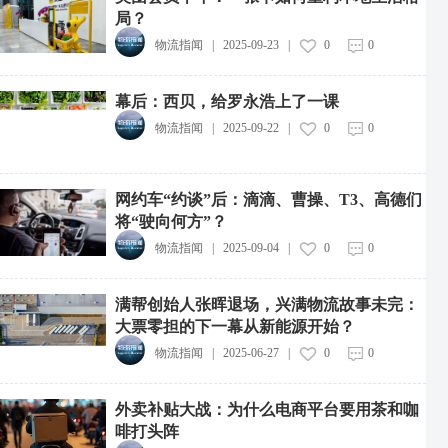
局？
物流指闻
|
2025-09-23
|
0
0
幕后：西贝，给罗永浩上了一课
物流指闻
|
2025-09-22
|
0
0
网约车“约谈”后：滴滴、曹操、T3、高德们
将“驶向何方”？
物流指闻
|
2025-09-04
|
0
0
满帮创始人张晖退场，兴满物流故事未完：
大票零担的下一幕从新能源开始？
物流指闻
|
2025-06-27
|
0
0
外卖补贴大战：为什么电商平台要用茶和咖
啡打头阵