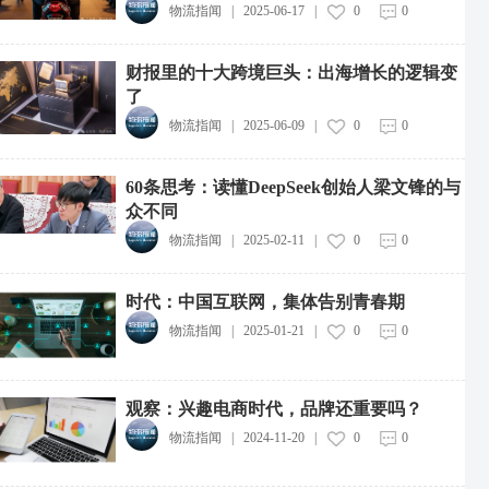
物流指闻
|
2025-06-17
|
0
0
财报里的十大跨境巨头：出海增长的逻辑变
了
物流指闻
|
2025-06-09
|
0
0
60条思考：读懂DeepSeek创始人梁文锋的与
众不同
物流指闻
|
2025-02-11
|
0
0
时代：中国互联网，集体告别青春期
物流指闻
|
2025-01-21
|
0
0
观察：兴趣电商时代，品牌还重要吗？
物流指闻
|
2024-11-20
|
0
0