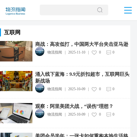
互联网
商战：高攻低打，中国两大平台夹击亚马逊
物流指闻
|
2025-11-10
|
0
0
涌入线下蓝海：9.9元折扣超市，互联网巨头
新战场
物流指闻
|
2025-10-09
|
0
0
观察：阿里美团大战，“误伤”理想？
物流指闻
|
2025-10-09
|
0
0
美团会员半年：一张卡如何重构本地生活格