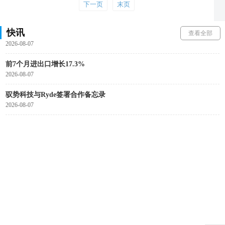
中通冷链与中农批（天津）公司正式签署战略合作协议
下一页
末页
2026-08-07
快讯
京东物流发布汽摩配出海解决方案
查看全部
2026-08-07
前7个月进出口增长17.3%
2026-08-07
驭势科技与Ryde签署合作备忘录
2026-08-07