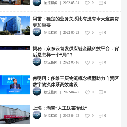
物流指闻
|
2022-05-24
|
0
0
冯雷：稳定的业务关系比有没有今天这票货
更加重要
物流指闻
|
2022-05-23
|
0
0
揭秘：京东云首发供应链金融科技平台，背
后是怎样一个“局”？
物流指闻
|
2022-05-16
|
0
0
何明珂：多维三层物流概念模型助力自贸区
数字物流体系高效建设
物流指闻
|
2022-04-25
|
0
0
上海：淘宝“人工送菜专线”
物流指闻
|
2022-04-22
|
0
0