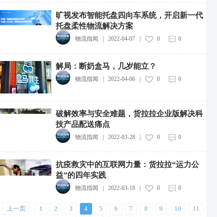
旷视发布智能托盘四向车系统，开启新一代
托盘柔性物流解决方案
物流指闻
|
2022-04-07
|
0
0
中远海运集团投资成立新能源航运公司
2026-08-07
解局：断奶盒马，几岁能立？
中通快递粤港澳大湾区惠州转运中心投运
物流指闻
|
2022-04-06
|
0
0
2026-08-07
中物流制造业供应链集成服务综合体项目开工
2026-08-07
破解效率与安全难题，货拉拉企业版解决科
技产品配送痛点
广西12部门联合印发实施方案，推动快递包装绿色产品认证落地
物流指闻
|
2022-03-28
|
0
0
2026-08-07
云锋基金回应Corgi投资传闻
抗疫救灾中的互联网力量：货拉拉“运力公
2026-08-07
益”的四年实践
物流指闻
|
2022-03-18
|
0
0
辽港股份与厦门建发股份达成战略合作
2026-08-07
上一页
1
2
3
4
5
6
7
8
9
10
11