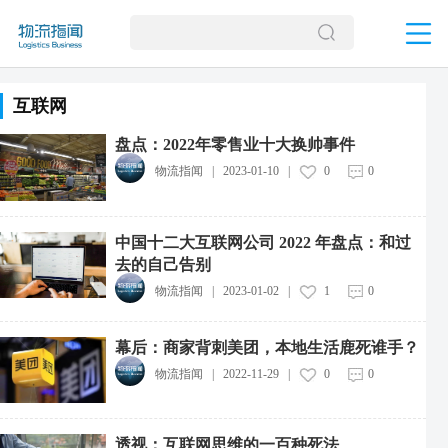
互联网
盘点：2022年零售业十大换帅事件
物流指闻
|
2023-01-10
|
0
0
中国十二大互联网公司 2022 年盘点：和过
去的自己告别
物流指闻
|
2023-01-02
|
1
0
幕后：商家背刺美团，本地生活鹿死谁手？
物流指闻
|
2022-11-29
|
0
0
透视：互联网思维的一百种死法