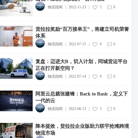
物流指闻
|
2022-11-23
|
5
0
货拉拉奖励“百万接单王”，将建立司机荣誉
体系
物流指闻
|
2022-07-15
|
0
0
复盘：迈进大B，切入计划，同城货运平台
正在打开新空间？
物流指闻
|
2022-07-14
|
0
0
阿里云总裁张建锋：Back to Basic，定义下
一代的云
物流指闻
|
2022-06-13
|
5
0
降本提效，货拉拉企业版助力联宇抢滩跨境
物流市场