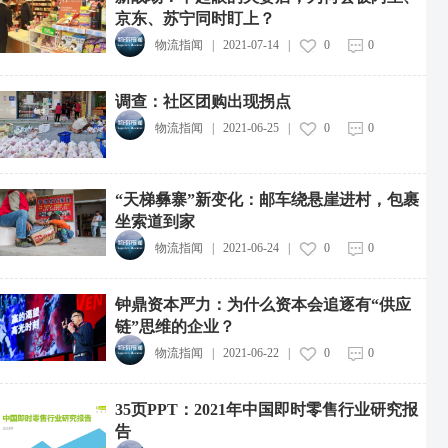
京东、苏宁同时盯上？
物流指闻
|
2021-07-14
|
0
0
调查：社区团购出现拐点
物流指闻
|
2021-06-25
|
0
0
“天梯彝寨”新变化：邮车绕悬崖进村，包裹
坐索道到家
物流指闻
|
2021-06-24
|
0
0
钟鼎资本严力：为什么资本会追逐有“供应
链”思维的企业？
物流指闻
|
2021-06-22
|
0
0
35页PPT：2021年中国即时零售行业研究报
告