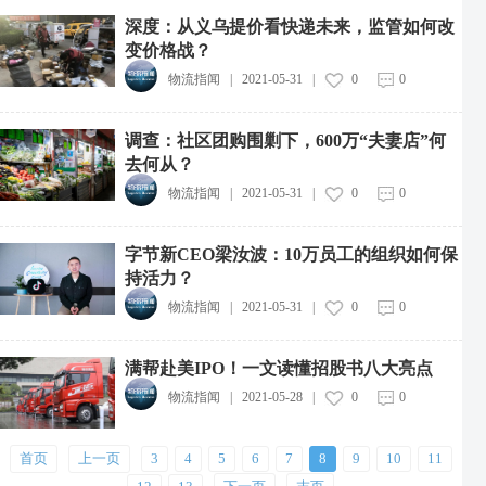
深度：从义乌提价看快递未来，监管如何改
变价格战？
物流指闻
|
2021-05-31
|
0
0
京东物流两项实践入选工信部首批人工智能典型案例
2026-08-07
调查：社区团购围剿下，600万“夫妻店”何
去何从？
北京第6家山姆会员店即将开业
2026-08-07
物流指闻
|
2021-05-31
|
0
0
叮咚买菜“全链路温控”上线
字节新CEO梁汝波：10万员工的组织如何保
2026-08-07
持活力？
抖音电商升级商家体验分规范，新增明日达等加分项
物流指闻
|
2021-05-31
|
0
0
2026-08-06
商家拒参与营销遭篡改配送范围，外卖服务商被处五万罚款
满帮赴美IPO！一文读懂招股书八大亮点
2026-08-06
物流指闻
|
2021-05-28
|
0
0
多点数智与新石器达成战略合作
2026-08-06
首页
上一页
3
4
5
6
7
8
9
10
11