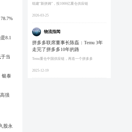
组建“新拼姆”，投1000亿重仓供应链
2026-03-25
8.7%
物流指闻
8.1
拼多多联席董事长陈磊：Temu 3年
走完了拼多多10年的路
低于当
Temu重仓中国供应链，再造一个拼多多
2025-12-19
。银泰
、高强
东入股永