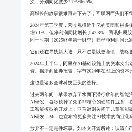
次，分别同比减少7.7%和6.5%。
高增长的故事很难再讲下去了，互联网巨头们不
2024年第三季度，营收规模近千亿的美团和拼多
增5.1%，但净利润同比增长了47.8%；腾讯归
同一时期（2025财年第一财季）归母净利润同比减
它们还在寻找新大陆，只不过是以更谨慎、战略
2024年上半年，阿里在AI基础设施上的资本支出
资。据浙商证券报告，字节2024年在AI上的资本
这也是诸多全球科技巨头的选择。
过去两年间，苹果放弃了水面下潜行数年的智能汽
AI研发。谷歌砍掉了众多非核心的硬软件业务，在2
工智能模型的开发上；亚马逊则关闭了儿童智能硬件G
AI研发；Meta也宣布将更多关注AI技术的商业化
放弃不一定是件坏事。如本文开篇所述：认清自