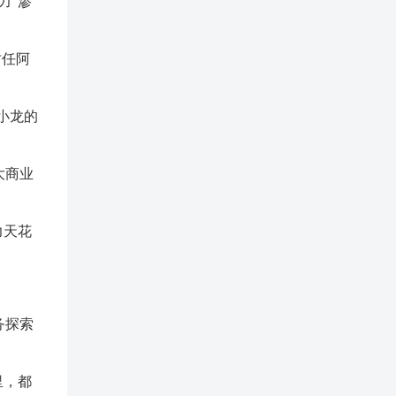
力”渗
时任阿
小龙的
大商业
力天花
务探索
里，都