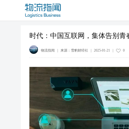
时代：中国互联网，集体告别青
物流指闻
| 来源：
雪豹财经社
|
2025-01-21
|
0