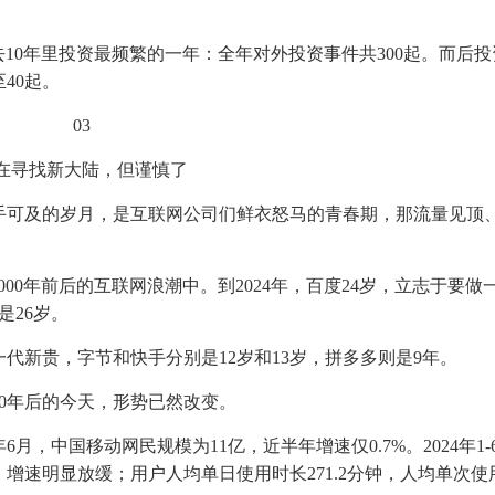
过去10年里投资最频繁的一年：全年对外投资事件共300起。而后
至40起。
03‍
在寻找新大陆，但谨慎了
手可及的岁月，是互联网公司们鲜衣怒马的青春期，那流量见顶
。
00年前后的互联网浪潮中。到2024年，百度24岁，立志于要做
是26岁。
代新贵，字节和快手分别是12岁和13岁，拼多多则是9年。
0年后的今天，形势已然改变。
6月，中国移动网民规模为11亿，近半年增速仅0.7%。2024年1-
%，增速明显放缓；用户人均单日使用时长271.2分钟，人均单次使用