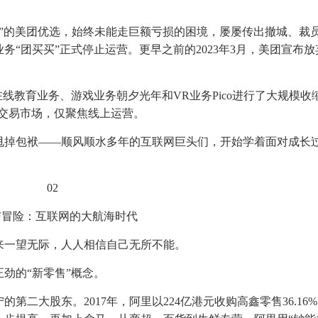
战”的美团优选，始终未能走巨额亏损的困境，屡屡传出撤城、裁
业务“团买买”正式停止运营。更早之前的2023年3月，美团宣布
线教育业务、游戏业务朝夕光年和VR业务Pico进行了大规模收
线下交易市场，仅聚焦线上运营。
甩掉包袱——顺风顺水多年的互联网巨头们，开始学着面对成长
02‍
与冒险：互联网的大航海时代
来一望无际，人人相信自己无所不能。
劲的“新零售”概念。
的第二大股东。2017年，阿里以224亿港元收购高鑫零售36.16