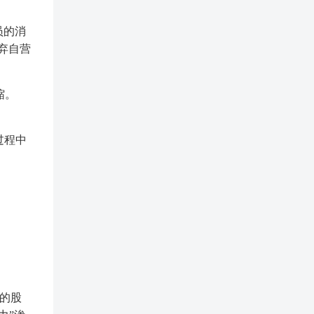
员的消
放弃自营
缩。
过程中
%的股