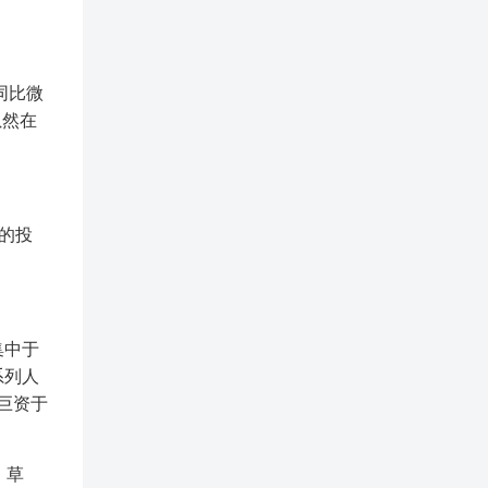
同比微
虽然在
”的投
集中于
系列人
斥巨资于
、草