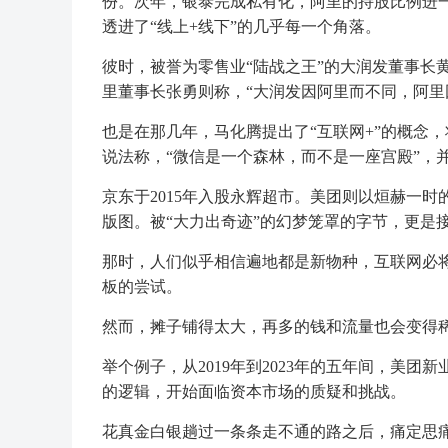
份。次年，银泰完成私有化，阿里的持股比例进一
透进了“线上+线下”的几乎每一个角落。
彼时，被誉为零售业“陆战之王”的大润发董事长
里董事长张勇则称，“大润发因阿里而不同，阿里
也是在那几年，马化腾提出了“互联网+”的概念
说法称，“微信是一个森林，而不是一座宫殿”，
京东于2015年入股永辉超市。美团则以烜赫一
版图。被“大力出奇迹”的幻梦笼罩的字节，更是
那时，人们似乎相信遍地都是新物种，互联网必将
板的尝试。
然而，摊子铺得太大，再多的钱和流量也会变得
举个例子，从2019年到2023年的五年间，美
的逻辑，开始面临资本市场的质疑和挑战。
花真金白银趟过一条条走不通的路之后，痛定思痛