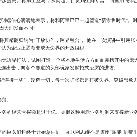
步提高。再加上盒马，从商超、百货到生鲜专营，阿里用“钞能
黄明端信心满满地表示，将和阿里巴巴一起塑造“新零售时代”。
因大润发而不同”。
，将其精髓归纳为“开放协作，跨界融合”。他在一次演讲中引用张
并认为企业正逐渐变成无边界的开放组织。
时的无边界打法，试图打造一个将本地生活方方面面囊括其中的庞
接连出击，向各个赛道的头部玩家发起招式凌厉的进攻。
“连接一切”，改造一切，每一次扩张都是打破边界、突破想象
稀薄。
团新业务的经营亏损额超过千亿。类似这种用老业务利润来支撑新业
的巨头们也终于开始意识到，互联网思维不是随便“赋能”到哪