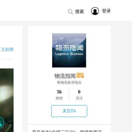
登录
搜索
互联网
物流指闻
将物流收录指尖
56
0
粉丝
关注
关注TA