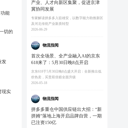
产业、人才向新区集聚，促进京津
冀协同发展
全功能
专家解读拼多多入驻雄安，以数字能力助推新区
及河北传统产业新质转型
2026-06-29
接一切的
物流指闻
首次全场景、全产业融入AI的京东
业发
618来了：5月30日晚8点开启
京东618于5月30日晚8点盛大开启：全新推出低
价热卖，买贵双倍赔全面升级
2026-05-18
对现实
物流指闻
拼多多重仓中国供应链出大招：“新
拼姆”落地上海开启品牌自营，一期
已注资150亿