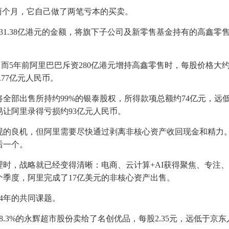
两个月，它自己做了两笔亏本的买卖。
31.38亿港元的金额，将旗下子公司及新零售基金持有的高鑫零售7
而5年前阿里巴巴斥资280亿港元增持高鑫零售时，每股价格大约是
77亿元人民币。
布将全部出售所持约99%的银泰股权，所得款项总额约74亿元，远
让阿里录得亏损约93亿元人民币。
现的良机，但阿里需要尽快通过剥离非核心资产收回现金和精力
后一个。
理时，战略就已经变得清晰：电商、云计算+AI获得聚焦、专注
个季度，阿里完成了17亿美元的非核心资产出售。
4年的共同课题。
8.3%的永辉超市股份卖给了名创优品，每股2.35元，远低于京