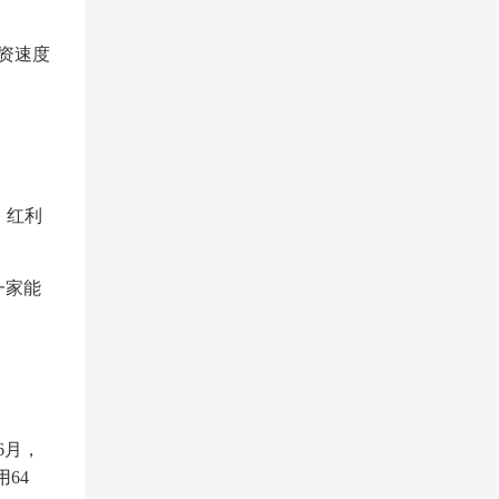
投资速度
、红利
一家能
6月，
64