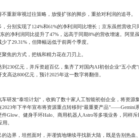
得不重新审视过往策略，放慢扩张的脚步，重拾对利润的追寻。
多，分别实现了124%和61%的净利润同比增长；京东虽然营收只
属股东的净利润同比提升了47%，远高于同期8%的营收增速。阿里
少了29.31%，但降幅远低于前两个季度。
更聚焦的方式，把钱和精力花在刀刃上。
达到230亿元，并斥资超百亿，集齐了对国内AI初创企业“五小虎
开支高达800亿元，预计2025年这一数字将翻倍。
车研发“泰坦计划”，收购了数十家人工智能初创企业，将资源
023年下半年宣布将资源重点转移到“最重要产品”——Gemini
low、健身手环Halo、商用机器人Astro等多项业务，同样
应用。
己的边界，坦然面对，并谨慎地继续寻找新大陆，既是告别热血