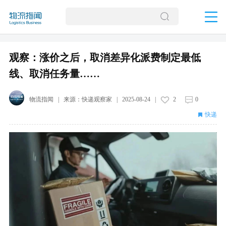
观察：涨价之后，取消差异化派费制定最低
线、取消任务量……
物流指闻
| 来源：
快递观察家
|
2025-08-24
|
2
0
快递