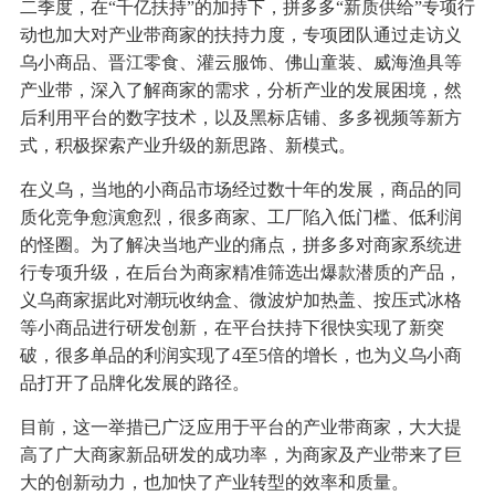
二季度，在“千亿扶持”的加持下，拼多多“新质供给”专项行
动也加大对产业带商家的扶持力度，专项团队通过走访义
乌小商品、晋江零食、灌云服饰、佛山童装、威海渔具等
产业带，深入了解商家的需求，分析产业的发展困境，然
后利用平台的数字技术，以及黑标店铺、多多视频等新方
式，积极探索产业升级的新思路、新模式。
在义乌，当地的小商品市场经过数十年的发展，商品的同
质化竞争愈演愈烈，很多商家、工厂陷入低门槛、低利润
的怪圈。为了解决当地产业的痛点，拼多多对商家系统进
行专项升级，在后台为商家精准筛选出爆款潜质的产品，
义乌商家据此对潮玩收纳盒、微波炉加热盖、按压式冰格
等小商品进行研发创新，在平台扶持下很快实现了新突
破，很多单品的利润实现了4至5倍的增长，也为义乌小商
品打开了品牌化发展的路径。
目前，这一举措已广泛应用于平台的产业带商家，大大提
高了广大商家新品研发的成功率，为商家及产业带来了巨
大的创新动力，也加快了产业转型的效率和质量。