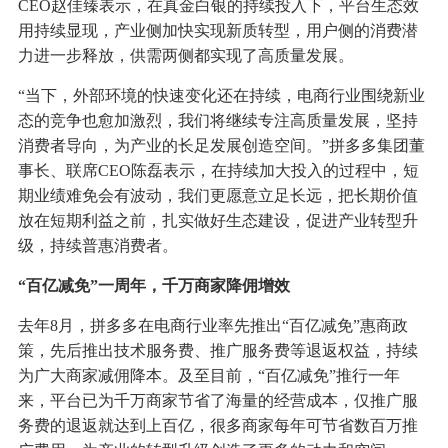
CEO赵佳臻表示，
在真金白银的持续投入下，平台生态效
用持续显现，产业侧加快实现新质转型，用户侧的消费潜
力进一步释放，供需两侧都实现了高质量发展。
“当下，外部环境的快速变化还在持续，电商行业围绕新业
态的竞争也愈加激烈，我们将继续专注高质量发展，坚持
消费者导向，为产业的长足发展创造空间。”拼多多集团董
事长、联席CEO陈磊表示，在持续加大投入的过程中，短
期业绩难免会有波动，我们更愿意立足长远，把长期价值
放在短期利益之前，扎实做好生态建设，促进产业转型升
级，持续普惠消费者。
“百亿减免”一周年，千万商家降佣增效
去年8月，拼多多在电商行业率先推出“百亿减免”惠商政
策，先后推出技术服务费、推广服务费等退返权益，持续
为广大商家减佣降本。及至目前，“百亿减免”推行一年
来，平台已为千万商家节省了海量的经营成本，仅推广服
务费的退返就达到上百亿，很多商家每年可节省数百万推