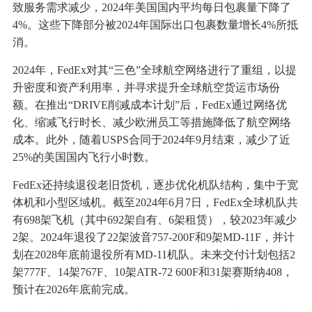
致服务需求减少，2024年美国国内平均每日包裹量下降了
4%。这些下降部分被2024年国际出口包裹数量增长4%所抵
消。
2024年，FedEx对其“三色”全球航空网络进行了重组，以提
升密度和资产利用率，并寻求提升全球航空货运市场份
额。在推出“DRIVE削减成本计划”后，FedEx通过网络优
化、缩减飞行时长、减少欧洲员工等措施降低了航空网络
成本。此外，随着USPS合同于2024年9月结束，减少了近
25%的美国国内飞行小时数。
FedEx还持续退役老旧货机，逐步优化机队结构，集中于宽
体机和小型区域机。截至2024年6月7日，FedEx全球机队共
有698架飞机（其中692架自有、6架租赁），较2023年减少
2架。2024年退役了22架波音757-200F和9架MD-11F，并计
划在2028年底前退役所有MD-11机队。未来交付计划包括2
架777F、14架767F、10架ATR-72 600F和31架赛斯纳408，
预计在2026年底前完成。