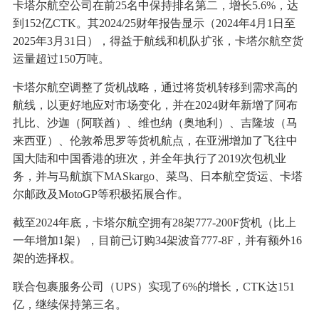
卡塔尔航空公司在前25名中保持排名第二，增长5.6%，达
到152亿CTK。其2024/25财年报告显示（2024年4月1日至
2025年3月31日），得益于航线和机队扩张，卡塔尔航空货
运量超过150万吨。
卡塔尔航空调整了货机战略，通过将货机转移到需求高的
航线，以更好地应对市场变化，并在2024财年新增了阿布
扎比、沙迦（阿联酋）、维也纳（奥地利）、吉隆坡（马
来西亚）、伦敦希思罗等货机航点，在亚洲增加了飞往中
国大陆和中国香港的班次，并全年执行了2019次包机业
务，并与马航旗下MASkargo、菜鸟、日本航空货运、卡塔
尔邮政及MotoGP等积极拓展合作。
截至2024年底，卡塔尔航空拥有28架777-200F货机（比上
一年增加1架），目前已订购34架波音777-8F，并有额外16
架的选择权。
联合包裹服务公司（UPS）实现了6%的增长，CTK达151
亿，继续保持第三名。