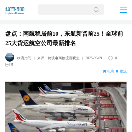
盘点：南航稳居前10，东航新晋前25！全球前
25大货运航空公司最新排名
物流指闻
| 来源：
跨境电商物流百晓生
|
2025-09-09
|
0
0
电商
物流