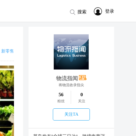
登录
搜索
新零售
物流指闻
将物流收录指尖
56
0
粉丝
关注
关注TA