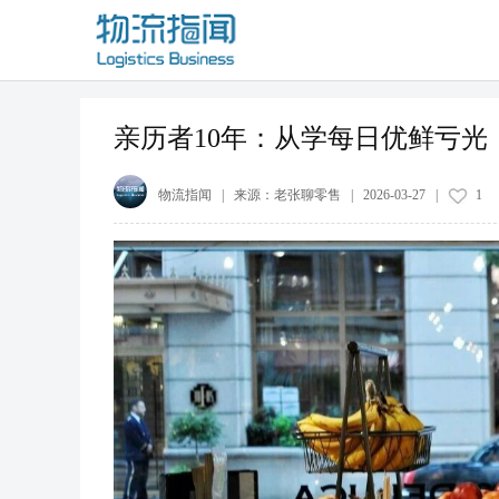
亲历者10年：从学每日优鲜亏光，
物流指闻
| 来源：
老张聊零售
|
2026-03-27
|
1