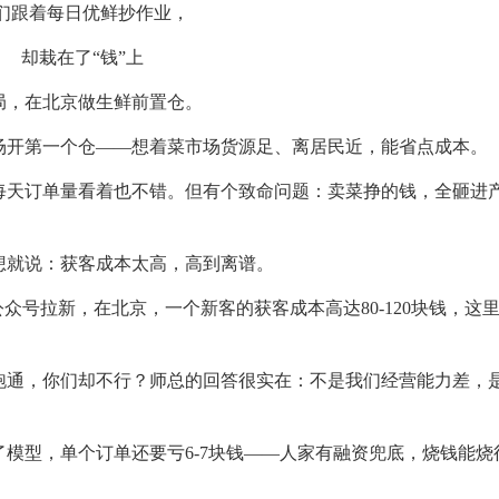
们跟着每日优鲜抄作业，
却栽在了“钱”上
入局，在北京做生鲜前置仓。
场开第一个仓——想着菜市场货源足、离居民近，能省点成本。
每天订单量看着也不错。但有个致命问题：卖菜挣的钱，全砸进
想就说：获客成本太高，高到离谱。
众号拉新，在北京，一个新客的获客成本高达80-120块钱，这
跑通，你们却不行？师总的回答很实在：不是我们经营能力差，
模型，单个订单还要亏6-7块钱——人家有融资兜底，烧钱能烧