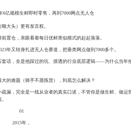
年6亿规模生鲜即时零售，再到7000网点无人仓
街顺大头）更有发言权。
生鲜前置仓，亲眼看着每日优鲜类似模式的起起落落。
023年又转身扎进无人仓赛道，把垂类网点做到7000多个。
客套话，全是他踩过的坑、摸透的行业底层逻辑——为什么当年
最大的难题（骑手不愿拣货），到底怎么解决？
小疏漏，完全是一线从业者的真实口述，不管你是做生鲜、做运
西。
01
2015年，