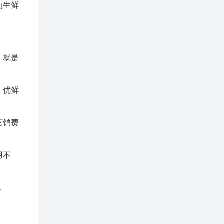
的生鲜
，就是
、优鲜
营销费
用不
。