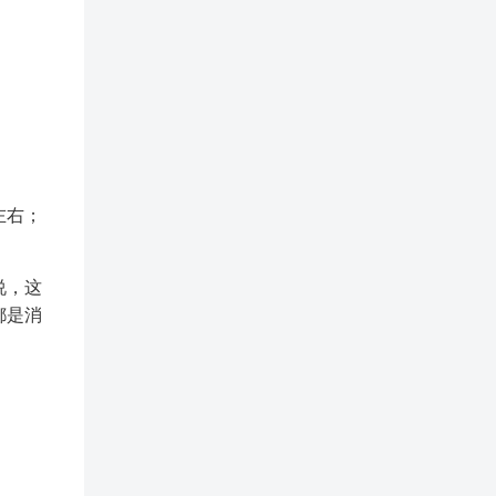
。
左右；
说，这
都是消