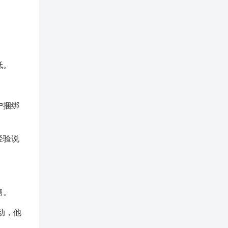
低。
户捆绑
经验说
售。
动，他