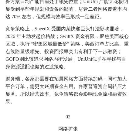
备方案日均产能目前处于领先位置；UniUni 产能天花板明
显受到早些年规划和设备的影响，尽管二者网络覆盖率均
达 70% 左右，但规模与效率已形成一定差距。
竞争策略上，SpeedX 受国内某快递巨头打法影响显著，
2026 年主动发起价格战；SwiftX 资金有限，聚焦美西核心
区域，执行 “密集区域最低价” 策略，美西订单占比高、重
点线路量级领先、投资回报率突出有利于下一步融资；
GOFO则比较追求网络均衡发展；UniUni似乎在寻找与自
身资源适配稳健的过渡策略。
财务端，各家都需要在拓展网络方面持续加码，同时加大
平台订单，需更大账期资金占用。各家普遍资金周转压力
显著。所以经营效率、竞争策略都会影响现金流和融资效
果。
02
网络扩张