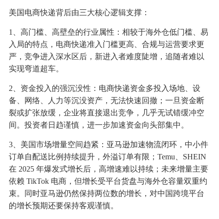
美国电商快递背后由三大核心逻辑支撑：
1、高门槛、高壁垒的行业属性：相较于海外仓低门槛、易
入局的特点，电商快递准入门槛更高、合规与运营要求更
严，竞争进入深水区后，新进入者难度陡增，追随者难以
实现弯道超车。
2、资金投入的强沉没性：电商快递资金多投入场地、设
备、网络、人力等沉没资产，无法快速回撤；一旦资金断
裂或扩张放缓，企业将直接退出竞争，几乎无试错缓冲空
间。投资者日趋谨慎，进一步加速资金向头部集中。
3、美国市场增量空间趋紧：亚马逊加速物流闭环，中小件
订单自配送比例持续提升，外溢订单有限；Temu、SHEIN
在 2025 年爆发式增长后，高增速难以持续；未来增量主要
依赖 TikTok 电商，但增长受平台货盘与海外仓容量双重约
束。同时亚马逊仍然保持两位数的增长，对中国跨境平台
的增长预期还要保持客观谨慎。