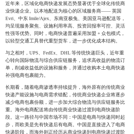
近年来，区域化电商快递发展态势显著优于全球化传统商
业快递企业。以本地配送为核心的区域服务商—— 英国
Evri、中东 Imile/Ajex、东南亚极兔、美国亚马逊配送等，
均呈现服务聚焦、设施利用率高、投资回报率可控、灵活
性强等优势。同时，电商快递普遍采用加盟 + 众包模式，
以轻型交通工具替代重型货车，进一步优化成本结构。
与之相对，UPS、FedEx、DHL 等传统快递巨头，近年重
心转向国际物流与综合供应链服务，追求高收益的物流订
单，削减收益低的设施和服务，并通过收购本土电商快递
补强电商包裹能力。
长期看，随着电商渗透率持续提升，海外原有的传统商业
快递产能设施与电商需求错配，传统商业快递企业将逐步
减少电商包裹份额，进一步加大综合物流与供应链服务比
重。海外电商配送将由传统商业快递过渡到电商快递阶
段。这一路径与中国市场不同：中国是电商与快递同时起
步，而欧美是先有快递后有电商。中国是直接进入了电商
快递阶段，而海外则正经历从商业快递到电商快递过渡阶