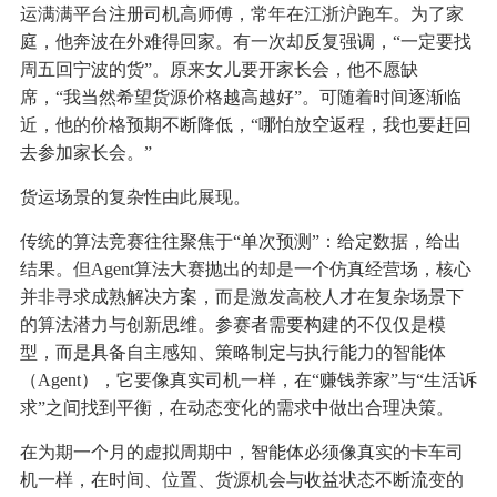
运满满平台注册司机高师傅，常年在江浙沪跑车。为了家
庭，他奔波在外难得回家。有一次却反复强调，“一定要找
周五回宁波的货”。原来女儿要开家长会，他不愿缺
席，“我当然希望货源价格越高越好”。可随着时间逐渐临
近，他的价格预期不断降低，“哪怕放空返程，我也要赶回
去参加家长会。”
货运场景的复杂性由此展现。
传统的算法竞赛往往聚焦于“单次预测”：给定数据，给出
结果。但Agent算法大赛抛出的却是一个仿真经营场，核心
并非寻求成熟解决方案，而是激发高校人才在复杂场景下
的算法潜力与创新思维。参赛者需要构建的不仅仅是模
型，而是具备自主感知、策略制定与执行能力的智能体
（Agent），它要像真实司机一样，在“赚钱养家”与“生活诉
求”之间找到平衡，在动态变化的需求中做出合理决策。
在为期一个月的虚拟周期中，智能体必须像真实的卡车司
机一样，在时间、位置、货源机会与收益状态不断流变的