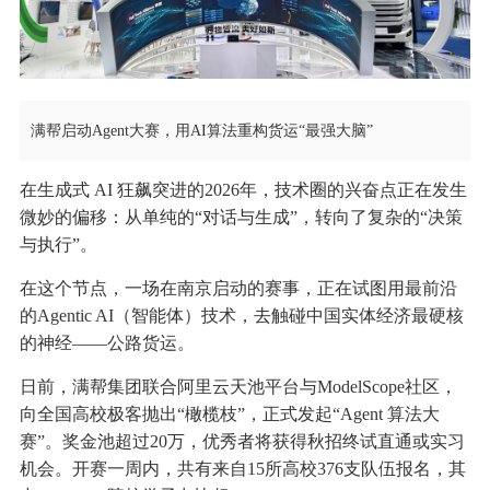
满帮启动Agent大赛，用AI算法重构货运“最强大脑”
在生成式 AI 狂飙突进的2026年，技术圈的兴奋点正在发生
微妙的偏移：从单纯的“对话与生成”，转向了复杂的“决策
与执行”。
在这个节点，一场在南京启动的赛事，正在试图用最前沿
的Agentic AI（智能体）技术，去触碰中国实体经济最硬核
的神经——公路货运。
日前，满帮集团联合阿里云天池平台与ModelScope社区，
向全国高校极客抛出“橄榄枝”，正式发起“Agent 算法大
赛”。奖金池超过20万，优秀者将获得秋招终试直通或实习
机会。开赛一周内，共有来自15所高校376支队伍报名，其