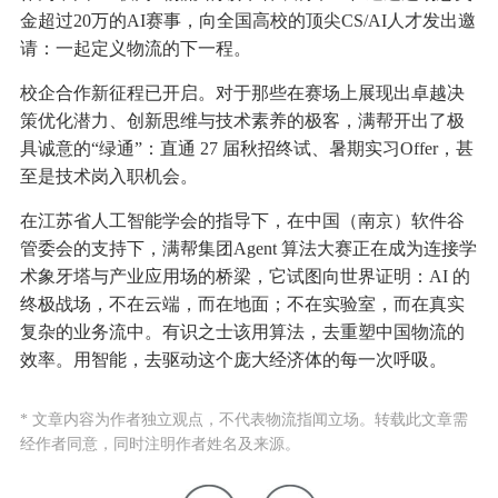
金超过20万的AI赛事，向全国高校的顶尖CS/AI人才发出邀
请：一起定义物流的下一程。
校企合作新征程已开启。对于那些在赛场上展现出卓越决
策优化潜力、创新思维与技术素养的极客，满帮开出了极
具诚意的“绿通”：直通 27 届秋招终试、暑期实习Offer，甚
至是技术岗入职机会。
在江苏省人工智能学会的指导下，在中国（南京）软件谷
管委会的支持下，满帮集团Agent 算法大赛正在成为连接学
术象牙塔与产业应用场的桥梁，它试图向世界证明：AI 的
终极战场，不在云端，而在地面；不在实验室，而在真实
复杂的业务流中。有识之士该用算法，去重塑中国物流的
效率。用智能，去驱动这个庞大经济体的每一次呼吸。
* 文章内容为作者独立观点，不代表物流指闻立场。转载此文章需
经作者同意，同时注明作者姓名及来源。