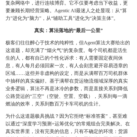
复杂网络中，进行连续博弈。它不仅要考虑当下收益，更
要兼顾长期经营策略。Agentic AI最迷人之处显现：从“算
力”进化为“脑力”，从“辅助工具”进化为“决策主体”。
真实：算法落地的“最后一公里”
极客们往往醉心于技术的纯粹性，但Agent算法大赛给出的
这道题，却充满了“烟火气”的复杂度。每个司机都是活生
生的人，都有自己的个性化诉求：有人需要固定夜间休
息，有人每月必须回家一次，有人会刻意避开容易违章的
区域……这些并非虚构的设定，而是从满帮百万司机群体
中抽样的真实偏好。基于满帮在货运物流领域深厚的真实
业务逻辑，算法不再是冰冷的参数，而是直接关系到降低
公路货运的“三空”（空驶、空置、空载），关系到每一滴
燃油的效率，关系到数百万卡车司机的生计。
为什么这道题极具挑战？因为它拒绝“标准答案”，甚至难
以通过“深度学习预测+运筹优化”的常规组合完美解决。在
真实世界里，没有完美的信息，只有不确定的环境：货源