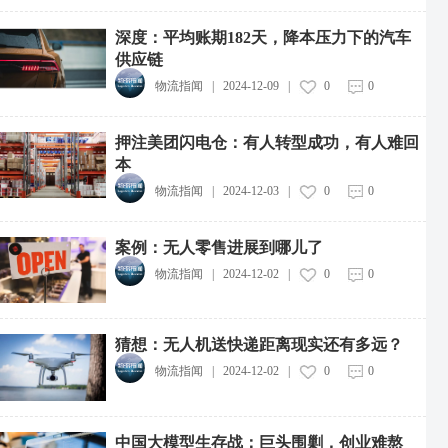
深度：平均账期182天，降本压力下的汽车
供应链
物流指闻
|
2024-12-09
|
0
0
押注美团闪电仓：有人转型成功，有人难回
本
物流指闻
|
2024-12-03
|
0
0
案例：无人零售进展到哪儿了
物流指闻
|
2024-12-02
|
0
0
猜想：无人机送快递距离现实还有多远？
物流指闻
|
2024-12-02
|
0
0
中国大模型生存战：巨头围剿，创业难熬