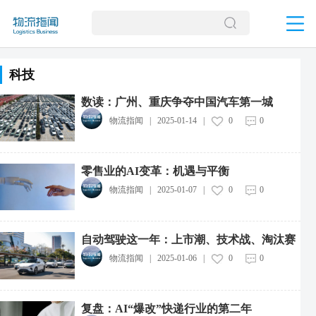
科技
数读：广州、重庆争夺中国汽车第一城
物流指闻
|
2025-01-14
|
0
0
零售业的AI变革：机遇与平衡
物流指闻
|
2025-01-07
|
0
0
自动驾驶这一年：上市潮、技术战、淘汰赛
物流指闻
|
2025-01-06
|
0
0
复盘：AI“爆改”快递行业的第二年