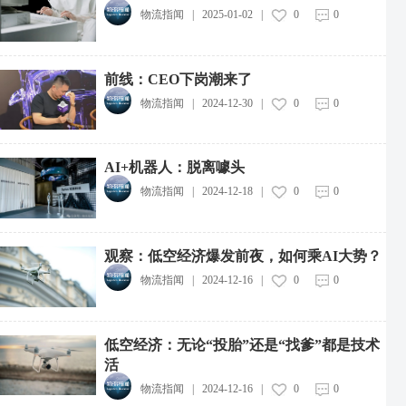
物流指闻
|
2025-01-02
|
0
0
前线：CEO下岗潮来了
物流指闻
|
2024-12-30
|
0
0
AI+机器人：脱离噱头
物流指闻
|
2024-12-18
|
0
0
观察：低空经济爆发前夜，如何乘AI大势？
物流指闻
|
2024-12-16
|
0
0
低空经济：无论“投胎”还是“找爹”都是技术
活
物流指闻
|
2024-12-16
|
0
0