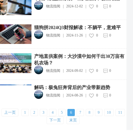
物流指闻
|
2024-12-02
|
0
0
中远海运集团投资成立新能源航运公司
2026-08-07
猫狗拼2024Q3财报解读：不躺平，意难平
中通快递粤港澳大湾区惠州转运中心投运
2026-08-07
物流指闻
|
2024-11-26
|
0
0
中物流制造业供应链集成服务综合体项目开工
2026-08-07
产地直供案例：大沙漠中如何干出30万亩有
机农场？
广西12部门联合印发实施方案，推动快递包装绿色产品认证落地
2026-08-07
物流指闻
|
2024-09-02
|
0
0
云锋基金回应Corgi投资传闻
解码：极兔狂奔背后的产业带新趋势
2026-08-07
物流指闻
|
2024-08-26
|
0
0
辽港股份与厦门建发股份达成战略合作
2026-08-07
上一页
1
2
3
4
5
6
7
8
9
10
11
中通冷链与中农批（天津）公司正式签署战略合作协议
下一页
末页
2026-08-07