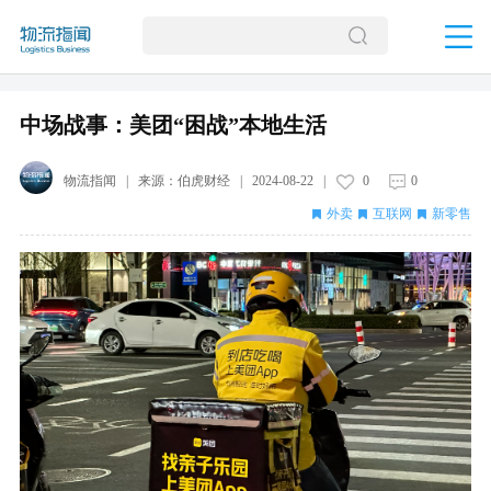
中场战事：美团“困战”本地生活
物流指闻
| 来源：
伯虎财经
|
2024-08-22
|
0
0
外卖
互联网
新零售