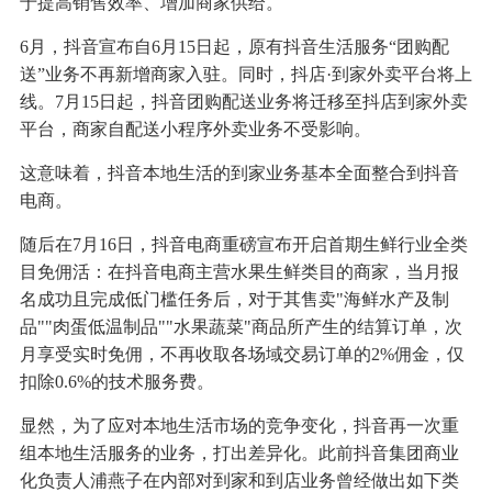
于提高销售效率、增加商家供给。
6月，抖音宣布自6月15日起，原有抖音生活服务“团购配
送”业务不再新增商家入驻。同时，抖店·到家外卖平台将上
线。7月15日起，抖音团购配送业务将迁移至抖店到家外卖
平台，商家自配送小程序外卖业务不受影响。
这意味着，抖音本地生活的到家业务基本全面整合到抖音
电商。
随后在7月16日，抖音电商重磅宣布开启首期生鲜行业全类
目免佣活：在抖音电商主营水果生鲜类目的商家，当月报
名成功且完成低门槛任务后，对于其售卖"海鲜水产及制
品""肉蛋低温制品""水果蔬菜"商品所产生的结算订单，次
月享受实时免佣，不再收取各场域交易订单的2%佣金，仅
扣除0.6%的技术服务费。
显然，为了应对本地生活市场的竞争变化，抖音再一次重
组本地生活服务的业务，打出差异化。此前抖音集团商业
化负责人浦燕子在内部对到家和到店业务曾经做出如下类