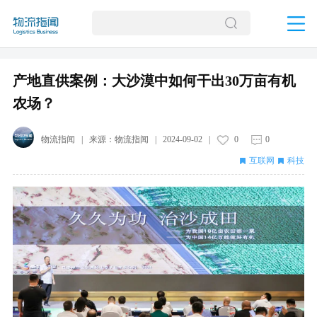
产地直供案例：大沙漠中如何干出30万亩有机
农场？
物流指闻
| 来源：
物流指闻
|
2024-09-02
|
0
0
互联网
科技