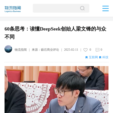
60条思考：读懂DeepSeek创始人梁文锋的与众
不同
物流指闻
| 来源：
砺石商业评论
|
2025-02-11
|
0
0
互联网
科技